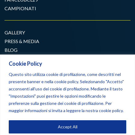
CAMPIONATI
GALLERY
PRESS & MEDIA
BLOG
CONTATTI
Cookie Policy
Questo sito utilizza cookie di profilazione, come descritti nel
Segui la diretta!
presente banner e nella cookie policy. Selezionando "Accetto"
acconsenti all'uso dei cookie di profilazione. Mediante il tasto
"Accendi i motori.
"Impostazioni" puoi gestire le opzioni modificando le
Seguimi e vivi ogni gara come se fossi in sella con me!"
preferenze sulla gestione dei cookie di profilazione. Per
maggior informazioni si invita a leggere la nostra cookie policy.
SKY+
Accept All