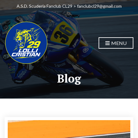
A.S.D. Scuderia Fanclub CL29 > fanclubcl29@gmail.com
MENU
Blog